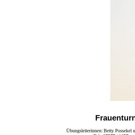
Frauentur
Übungsleiterinnen: Betty Possekel 