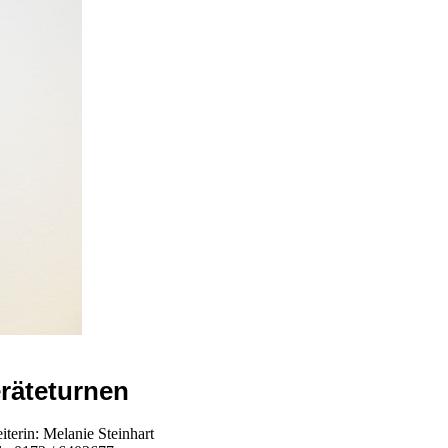
räteturnen
iterin: Melanie Steinhart