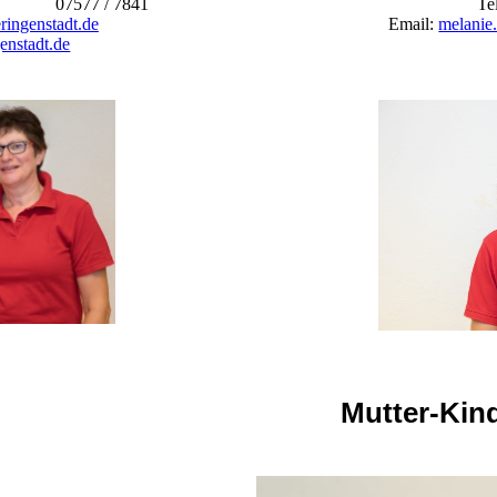
07577 / 7841
Te
ringenstadt.de
Email:
melanie.
enstadt.de
Mutter-Kind