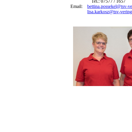
Tel.: 07577 / 1657 
Email:
bettina.possekel@tsv-ve
lisa.karkosz@tsv-vering