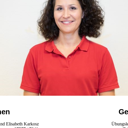
nen
Ge
und Elisabeth Karkosz
Übungsle